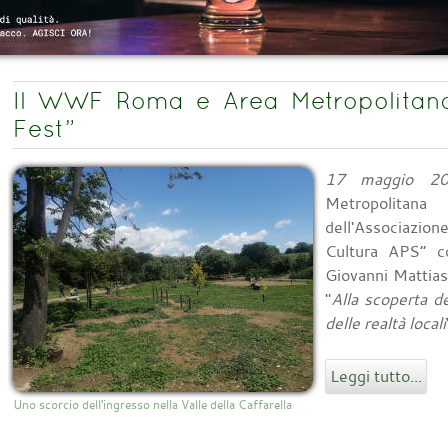
Il WWF Roma e Area Metropolitana
Fest”
17 maggio 2
Metropolitana
dell'Associazion
Cultura APS” co
Giovanni Mattias
"
Alla scoperta 
delle realtà locali
Leggi tutto...
Uno scorcio dell'ingresso nella Valle della Caffarella