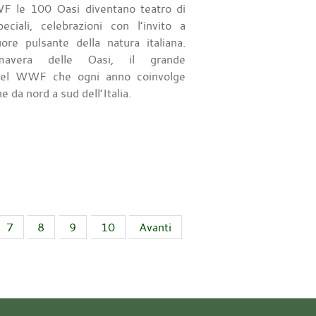
F le 100 Oasi diventano teatro di
peciali, celebrazioni con l’invito a
cuore pulsante della natura italiana.
mavera delle Oasi, il grande
el WWF che ogni anno coinvolge
e da nord a sud dell’Italia.
7
8
9
10
Avanti