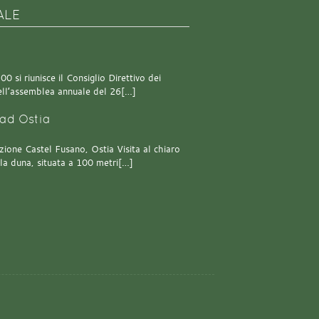
ALE
0 si riunisce il Consiglio Direttivo dei
 dell’assemblea annuale del 26[…]
ad Ostia
one Castel Fusano, Ostia Visita al chiaro
lla duna, situata a 100 metri[…]