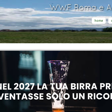
WWF Roma e Ar
home