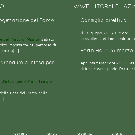
NO
WWF LITORALE LAZI
rogettazione del Parco
Consiglio direttivo
Il 16 giugno 2026 alle ore 21.0
consiglieri eletti nell’ambito
Sabato
olto importante nel percorso di
Earth Hour 28 marzo 
giornata[…]
orandum d’intesa per
Appuntamento: ore 20.30 Stazi
di luna costeggiando l’oasi de
della Casa del Parco delle
[…]
copyright
privacy
cookie law
sitemap