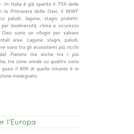
 In Italia è già sparito il 75% delle
 la Primavera delle Oasi, il WWF
co paludi, lagune, stagni protetti:
i per biodiversità, clima e sicurezza
Le Oasi sono un rifugio per salvare
tali aree. Lagune, stagni, paludi,
ive sono tra gli ecosistemi più ricchi
à del Pianeta ma anche tra i più
talia, tre zone umide su quattro sono
quasi il 40% di quelle rimaste è in
azione inadeguato.
er l’Europa