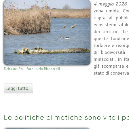
4 maggio 2026
-
zone umide. Con
riapre al pubbli
ecosistemi vital
dei territori. 
queste fondamen
torbiere e risorg
di biodiversit
minacciati. In I
già scomparse e 
Delta del Po - foto Lucio Biancatelli
stato di conserv
Leggi tutto...
Le politiche climatiche sono vitali p