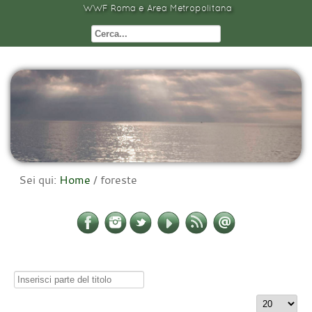
WWF Roma e Area Metropolitana
Sei qui:
Home
/
foreste
Inserisci
parte
Visualizza