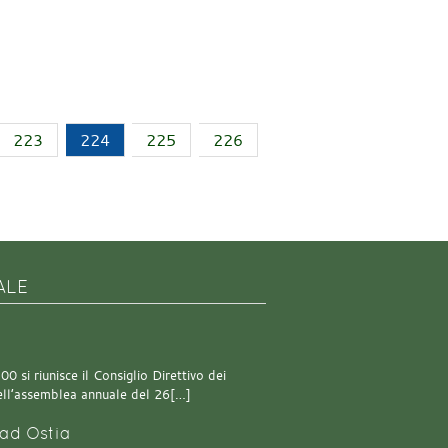
223
224
225
226
ALE
0 si riunisce il Consiglio Direttivo dei
 dell’assemblea annuale del 26[…]
ad Ostia