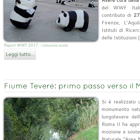
Avere cura della 
del WWF Ita
contributo di
27
Firenze, L’Aqui
Istituti di Rice
delle Istituzion
Report WWF 2017 - consumo suolo
Leggi tutto...
Fiume Tevere: primo passo verso il
Si è realizzato
monumento natur
lungotevere dell
Roma II ha appro
mozione a soste
Naturale “Area N