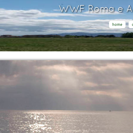
WWF Roma e Ar
home