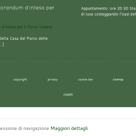
orandum d’intesa per
Appuntamento: ore 20.30 Stazi
di luna costeggiando l’oasi de
della Casa del Parco delle
[…]
copyright
privacy
cookie law
sitemap
crediti
 sessione di navigazione
Maggiori dettagli