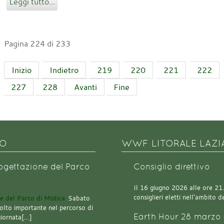
Leggi tutto...
Pagina 224 di 233
Inizio
Indietro
219
220
221
222
227
228
Avanti
Fine
NO
WWF LITORALE LAZI
rogettazione del Parco
Consiglio direttivo
Il 16 giugno 2026 alle ore 21.0
consiglieri eletti nell’ambito
Sabato
olto importante nel percorso di
Earth Hour 28 marzo 
giornata[…]