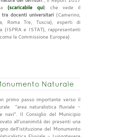
natura dei territori”
, il Report 2017
lia
(scaricabile qui
) che vede il
 tra docenti universitari
(Camerino,
la, Roma Tre, Tuscia), esperti di
rca (ISPRA e ISTAT), rappresentanti
i (come la Commissione Europea).
 Monumento Naturale
 un primo passo importante verso il
ale “area naturalistica fluviale -
e navi”. Il Consiglio del Municipio
vato all’unanimità dei presenti una
gno dell’istituzione del Monumento
aturalistica Fluviale - Lungotevere