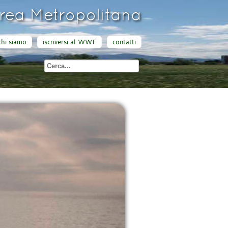
ea Metropolitana
chi siamo
iscriversi al WWF
contatti