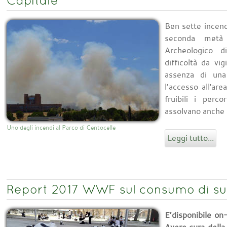
Capitale
Ben sette incendi
seconda metà
Archeologico d
difficoltà da vig
assenza di una 
l’accesso all'ar
fruibili i perco
assolvano anche a
Uno degli incendi al Parco di Centocelle
Leggi tutto...
Report 2017 WWF sul consumo di suol
E’disponibile on