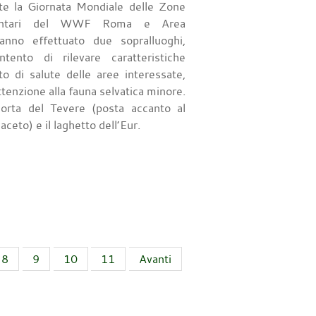
te la Giornata Mondiale delle Zone
ontari del WWF Roma e Area
anno effettuato due sopralluoghi,
tento di rilevare caratteristiche
to di salute delle aree interessate,
ttenzione alla fauna selvatica minore.
 morta del Tevere (posta accanto al
ceto) e il laghetto dell’Eur.
8
9
10
11
Avanti