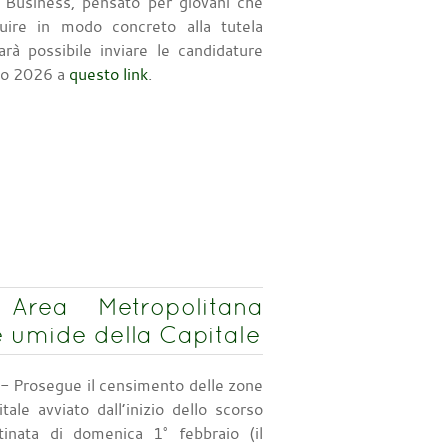
e Business, pensato per giovani che
buire in modo concreto alla tutela
arà possibile inviare le candidature
aio 2026 a
questo link
.
rea Metropolitana
 umide della Capitale
- Prosegue il censimento delle zone
tale avviato dall’inizio dello scorso
tinata di domenica 1° febbraio (il