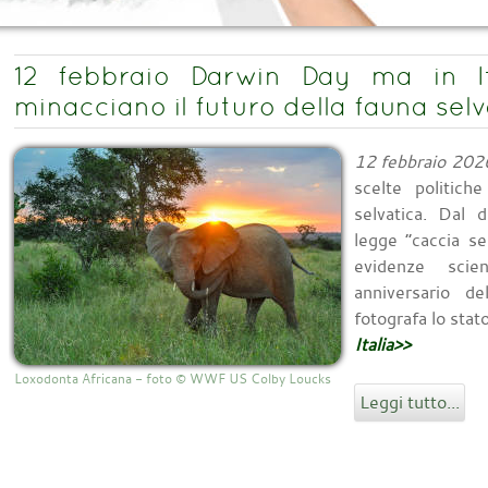
12 febbraio Darwin Day ma in Ita
minacciano il futuro della fauna selv
12 febbraio 202
scelte politich
selvatica. Dal 
legge “caccia sel
evidenze scie
anniversario d
fotografa lo stat
Italia>>
Loxodonta Africana - foto © WWF US Colby Loucks
Leggi tutto...