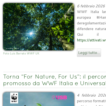
6 febbraio 2026
WWF Italia lanc
europea #Han
deregolamentazi
difendere natura
Qui il l
https://attivati.
Leggi tutto...
Foto Luis Barreto WWF UK
Torna “For Nature, For Us”: il perco
promosso da WWF Italia e Universal
4 febbraio 202
percorso format