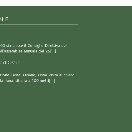
ALE
0 si riunisce il Consiglio Direttivo dei
 dell’assemblea annuale del 26[…]
ad Ostia
one Castel Fusano, Ostia Visita al chiaro
lla duna, situata a 100 metri[…]