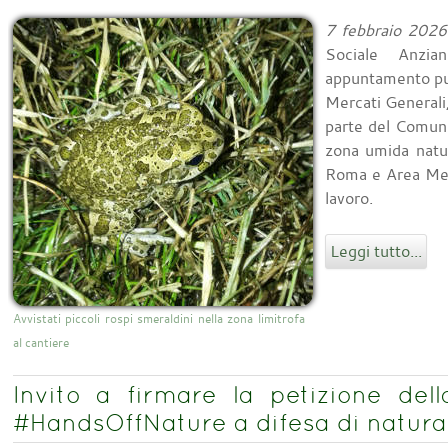
7 febbraio 2026
Sociale Anzia
appuntamento pub
Mercati Generali,
parte del Comune
zona umida natu
Roma e Area Metr
lavoro.
Leggi tutto...
Avvistati piccoli rospi smeraldini nella zona limitrofa
al cantiere
Invito a firmare la petizione del
#HandsOffNature a difesa di natura,