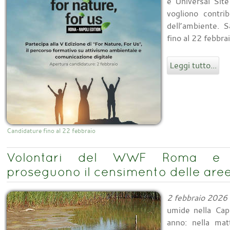
e Universal Sit
vogliono contri
dell’ambiente. S
fino al 22 febbr
Leggi tutto...
Candidature fino al 22 febbraio
Volontari del WWF Roma e A
proseguono il censimento delle aree
2 febbraio 2026
umide nella Capi
anno: nella mat