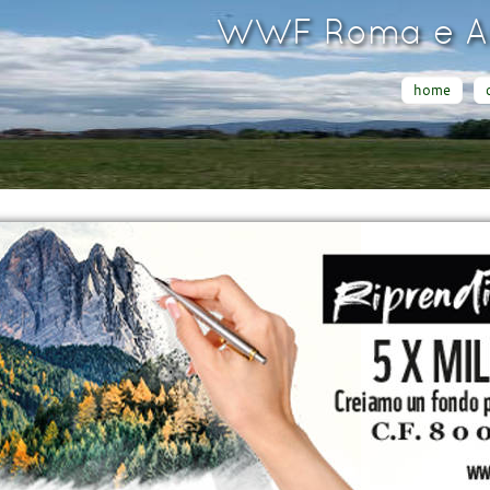
WWF Roma e Ar
home