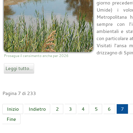
giorno preceden
Umide) i vol
Metropolitana h
sempre con l’in
ambientali e sta
con particolare a
Visitati l’ansa
drizzagno di Spina
Prosegue il censimento anche per 2026
Leggi tutto...
Pagina 7 di 233
Inizio
Indietro
2
3
4
5
6
7
Fine