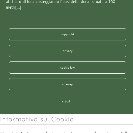
al chiaro di luna costeggiando l’oasi della duna, situata a 100
metri[…]
copyright
privacy
cookie law
sitemap
crediti
Informativa sui Cookie