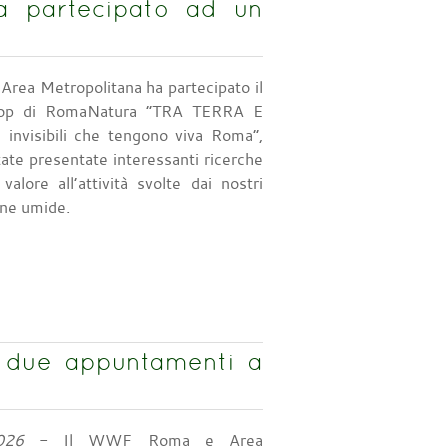
 partecipato ad un
rea Metropolitana ha partecipato il
hop di RomaNatura “TRA TERRA E
invisibili che tengono viva Roma”,
tate presentate interessanti ricerche
alore all’attività svolte dai nostri
one umide.
 due appuntamenti a
026
- Il WWF Roma e Area