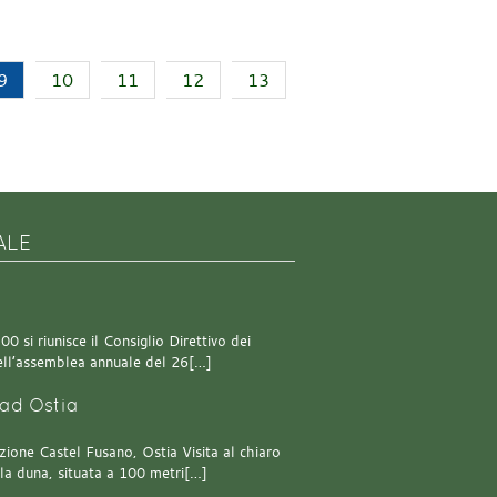
9
10
11
12
13
ALE
0 si riunisce il Consiglio Direttivo dei
 dell’assemblea annuale del 26[…]
ad Ostia
one Castel Fusano, Ostia Visita al chiaro
lla duna, situata a 100 metri[…]