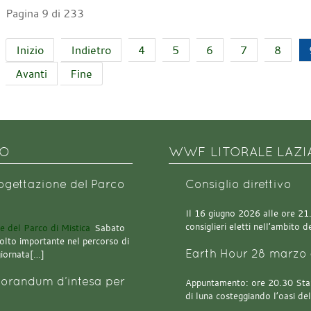
Pagina 9 di 233
Inizio
Indietro
4
5
6
7
8
Avanti
Fine
NO
WWF LITORALE LAZI
rogettazione del Parco
Consiglio direttivo
Il 16 giugno 2026 alle ore 21.0
consiglieri eletti nell’ambito
Sabato
olto importante nel percorso di
Earth Hour 28 marzo 
giornata[…]
orandum d’intesa per
Appuntamento: ore 20.30 Stazi
di luna costeggiando l’oasi de