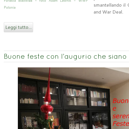
Foresta Biaowiea - foto Adam Lawnik - WWF
smantellando il
Polonia
and War Deal.
Leggi tutto...
Buone feste con l’augurio che siano