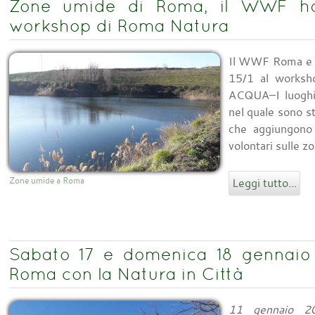
Zone umide di Roma, il WWF ha
workshop di Roma Natura
Il WWF Roma e A
15/1 al works
ACQUA–I luoghi 
nel quale sono s
che aggiungono v
volontari sulle z
Zone umide a Roma
Leggi tutto...
Sabato 17 e domenica 18 gennaio
Roma con la Natura in Città
11 gennaio 2