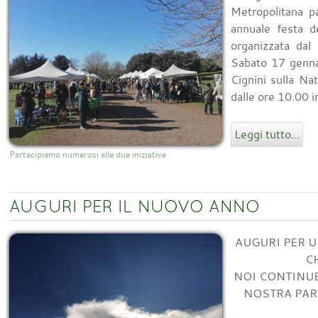
Metropolitana p
annuale festa d
organizzata dal
Sabato 17 genna
Cignini sulla Na
dalle ore 10.00 in
Leggi tutto...
Partecipiamo numerosi alle due iniziative
AUGURI PER IL NUOVO ANNO
AUGURI PER 
C
NOI CONTINU
NOSTRA PART