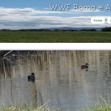
WWF Roma e Ar
home