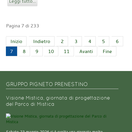
Leggi tutto...
Pagina 7 di 233
Inizio
Indietro
2
3
4
5
6
7
8
9
10
11
Avanti
Fine
GRUPPO PIGNETO PRENESTINO
Visione Mistica, giornata di progettazione
del Parco di Mistica
Sabato 23 maggio 2026 si è svolta una giornata molto