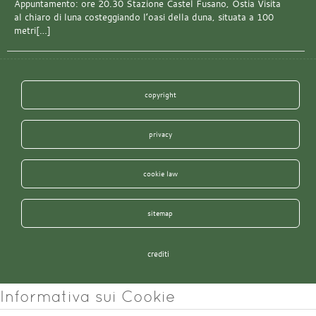
Appuntamento: ore 20.30 Stazione Castel Fusano, Ostia Visita
al chiaro di luna costeggiando l’oasi della duna, situata a 100
metri[…]
copyright
privacy
cookie law
sitemap
crediti
Informativa sui Cookie