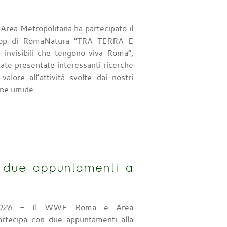
rea Metropolitana ha partecipato il
hop di RomaNatura “TRA TERRA E
invisibili che tengono viva Roma”,
tate presentate interessanti ricerche
alore all’attività svolte dai nostri
one umide.
 due appuntamenti a
026
- Il WWF Roma e Area
artecipa con due appuntamenti alla