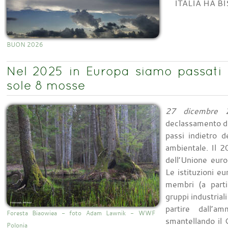
ITALIA HA B
BUON 2026
Nel 2025 in Europa siamo passati 
sole 8 mosse
27 dicembre 
declassamento del
passi indietro d
ambientale. Il 2
dell’Unione euro
Le istituzioni eu
membri (a parti
gruppi industrial
partire dall’a
Foresta Biaowiea - foto Adam Lawnik - WWF
smantellando il
Polonia