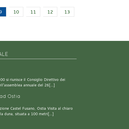
9
10
11
12
13
ALE
0 si riunisce il Consiglio Direttivo dei
 dell’assemblea annuale del 26[…]
ad Ostia
one Castel Fusano, Ostia Visita al chiaro
lla duna, situata a 100 metri[…]