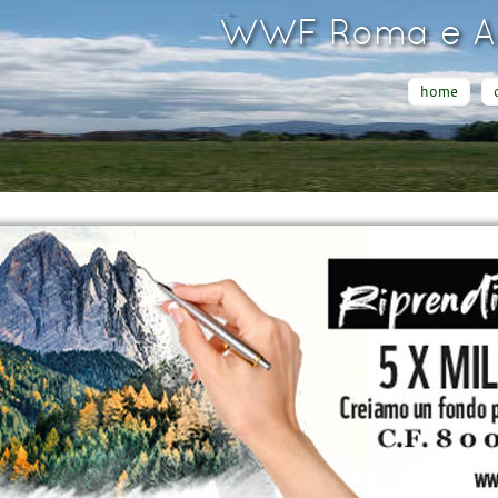
WWF Roma e Ar
home