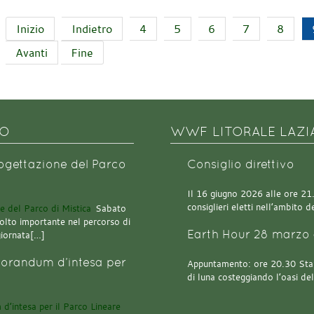
Inizio
Indietro
4
5
6
7
8
Avanti
Fine
NO
WWF LITORALE LAZI
rogettazione del Parco
Consiglio direttivo
Il 16 giugno 2026 alle ore 21.0
consiglieri eletti nell’ambito
Sabato
olto importante nel percorso di
Earth Hour 28 marzo 
giornata[…]
orandum d’intesa per
Appuntamento: ore 20.30 Stazi
di luna costeggiando l’oasi de