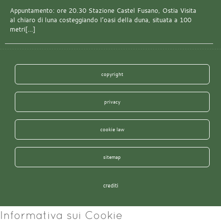
Appuntamento: ore 20.30 Stazione Castel Fusano, Ostia Visita
al chiaro di luna costeggiando l’oasi della duna, situata a 100
metri[…]
copyright
privacy
cookie law
sitemap
crediti
Informativa sui Cookie