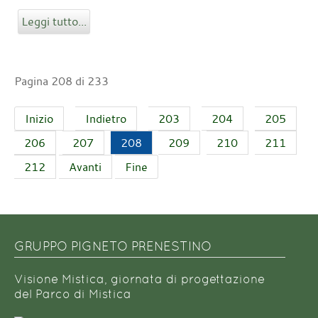
Leggi tutto...
Pagina 208 di 233
Inizio
Indietro
203
204
205
206
207
208
209
210
211
212
Avanti
Fine
GRUPPO PIGNETO PRENESTINO
Visione Mistica, giornata di progettazione
del Parco di Mistica