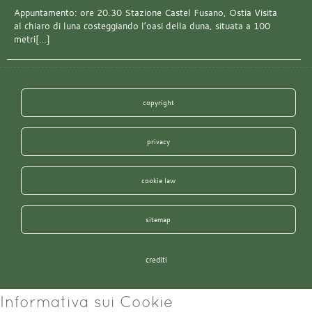
Appuntamento: ore 20.30 Stazione Castel Fusano, Ostia Visita
al chiaro di luna costeggiando l’oasi della duna, situata a 100
metri[…]
copyright
privacy
cookie law
sitemap
crediti
Informativa sui Cookie