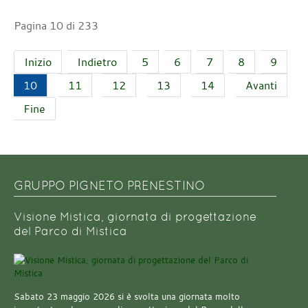
Pagina 10 di 233
Inizio
Indietro
5
6
7
8
9
10
11
12
13
14
Avanti
Fine
GRUPPO PIGNETO PRENESTINO
Visione Mistica, giornata di progettazione
del Parco di Mistica
Sabato 23 maggio 2026 si è svolta una giornata molto