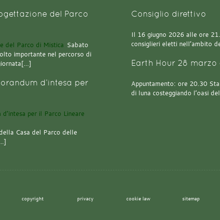
rogettazione del Parco
Consiglio direttivo
Il 16 giugno 2026 alle ore 21.0
consiglieri eletti nell’ambito
Sabato
olto importante nel percorso di
Earth Hour 28 marzo 
giornata[…]
orandum d’intesa per
Appuntamento: ore 20.30 Stazi
di luna costeggiando l’oasi de
della Casa del Parco delle
[…]
copyright
privacy
cookie law
sitemap