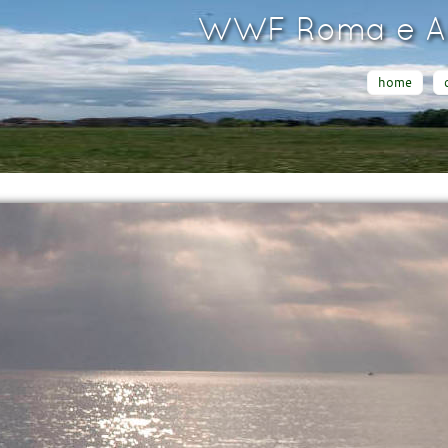
WWF Roma e Ar
home