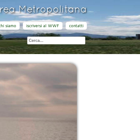
ea Metropolitana
chi siamo
iscriversi al WWF
contatti