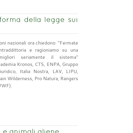
iforma della legge sui
ioni nazionali ora chiedono: “Fermate
ntraddittoria e ragioniamo su una
igliori seriamente il sistema"
ccademia Kronos, CTS, ENPA, Gruppo
iuridico, Italia Nostra, LAV, LIPU,
ain Wilderness, Pro Natura, Rangers
 WWF).
 e animali aliene