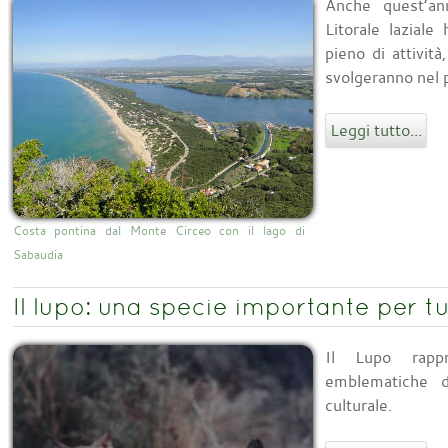
Anche quest’a
Litorale lazial
pieno di attività
svolgeranno nel 
Leggi tutto...
Costa pontina dal Monte Circeo con il lago di
Sabaudia
Il lupo: una specie importante per tutt
Il Lupo rapp
emblematiche d
culturale.