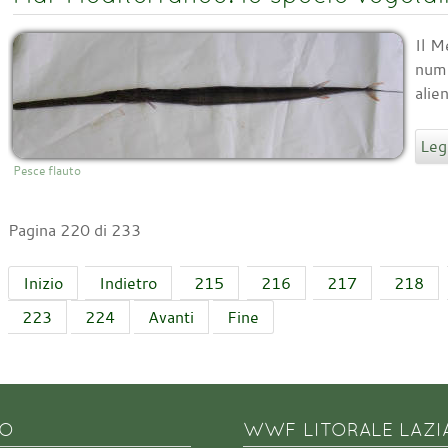
Il M
num
alie
Legg
Pesce flauto
Pagina 220 di 233
Inizio
Indietro
215
216
217
218
223
224
Avanti
Fine
NO
WWF LITORALE LAZI