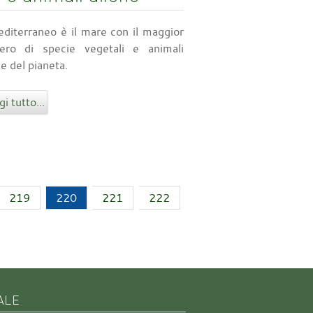
editerraneo è il mare con il maggior
ero di specie vegetali e animali
ne del pianeta.
i tutto...
219
220
221
222
ALE