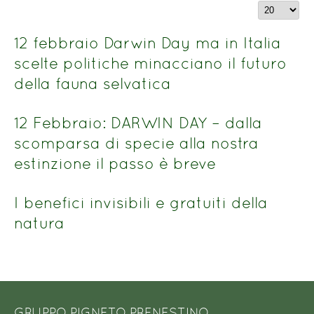
parte
Visualizza
del
n.
titolo
12 febbraio Darwin Day ma in Italia
scelte politiche minacciano il futuro
della fauna selvatica
12 Febbraio: DARWIN DAY – dalla
scomparsa di specie alla nostra
estinzione il passo è breve
I benefici invisibili e gratuiti della
natura
GRUPPO PIGNETO PRENESTINO