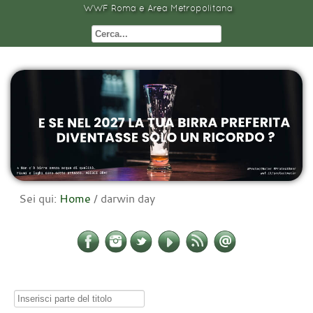
WWF Roma e Area Metropolitana
Sei qui:
Home
/
darwin day
Inserisci