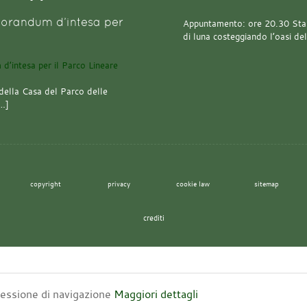
orandum d’intesa per
Appuntamento: ore 20.30 Stazi
di luna costeggiando l’oasi de
della Casa del Parco delle
[…]
copyright
privacy
cookie law
sitemap
crediti
 sessione di navigazione
Maggiori dettagli