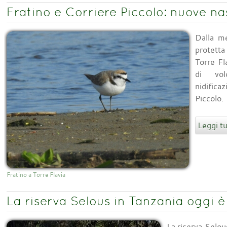
Fratino e Corriere Piccolo: nuove na
Dalla me
protett
Torre Fl
di vol
nidific
Piccolo.
Leggi tu
Fratino a Torre Flavia
La riserva Selous in Tanzania oggi è 
La riserva Selou