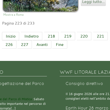
Leggi tutto...
Mostra a Roma
Pagina 223 di 233
Inizio
Indietro
218
219
220
221
226
227
Avanti
Fine
NO
WWF LITORALE LAZI
rogettazione del Parco
Consiglio direttivo
Il 16 giugno 2026 alle ore 21.0
consiglieri eletti nell’ambito
Sabato
olto importante nel percorso di
Earth Hour 28 marzo 
giornata[…]