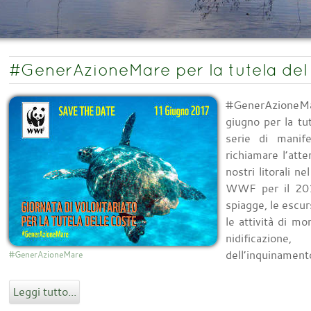
#GenerAzioneMare per la tutela del
#GenerAzioneMa
giugno per la tu
serie di manife
richiamare l’atte
nostri litorali
WWF per il 2017
spiagge, le escur
le attività di mon
nidificazion
dell’inquinament
#GenerAzioneMare
Leggi tutto...