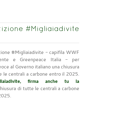
tizione #Migliaiadivite
tizione #Migliaiadivite - capifila WWF
iente e Greenpeace Italia - per
voce al Governo italiano una chiusura
te le centrali a carbone entro il 2025.
liaiadivite, firma anche tu la
hiusura di tutte le centrali a carbone
 2025.