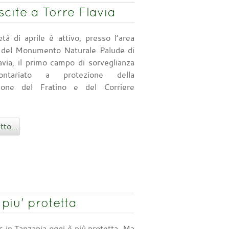
scite a Torre Flavia
tà di aprile è attivo, presso l’area
a del Monumento Naturale Palude di
avia, il primo campo di sorveglianza
ontariato a protezione della
azione del Fratino e del Corriere
tto...
piu' protetta
s in Tanzania oggi è più protetta. Ma