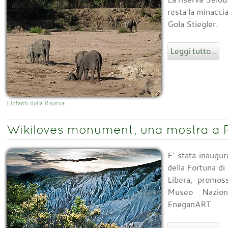
resta la minacci
Gola Stiegler.
Leggi tutto...
Elefanti della Riserva
Wikiloves monument, una mostra a R
E’ stata inaugur
della Fortuna di
Libera, promos
Museo Nazion
EneganART.