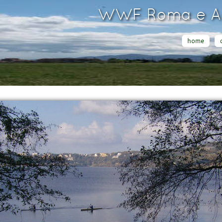
WWF Roma e Ar
home