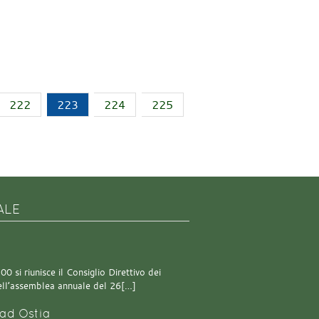
222
223
224
225
ALE
0 si riunisce il Consiglio Direttivo dei
 dell’assemblea annuale del 26[…]
ad Ostia