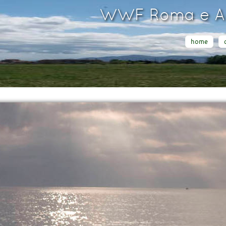
WWF Roma e Ar
home