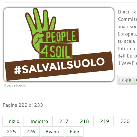
Dieci a
Commissi
una riso
Europea,
su scala 
futura e
dell’Eur
il WWF s
Leggi tut
#Salvailsuolo
Pagina 222 di 233
Inizio
Indietro
217
218
219
220
225
226
Avanti
Fine