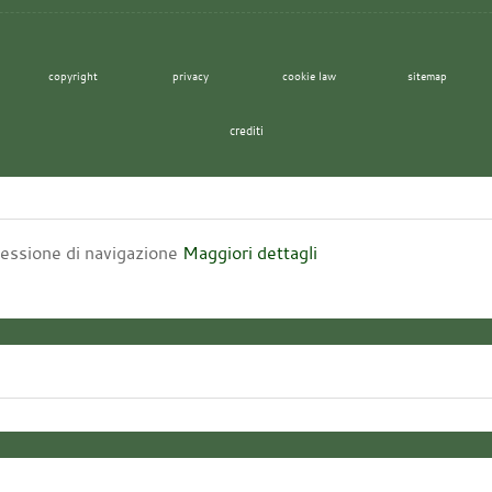
copyright
privacy
cookie law
sitemap
crediti
 sessione di navigazione
Maggiori dettagli