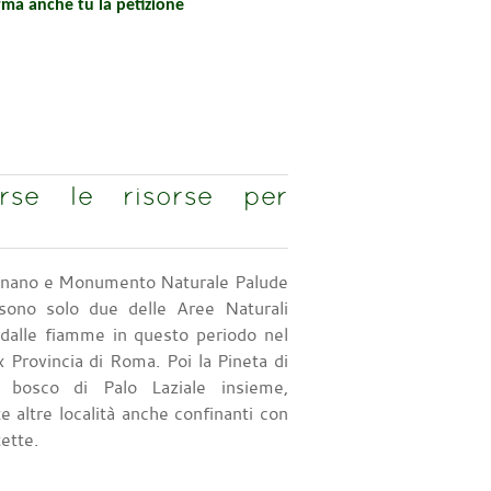
irma anche tu la petizione
arse le risorse per
gnano e Monumento Naturale Palude
 sono solo due delle Aree Naturali
 dalle fiamme in questo periodo nel
ex Provincia di Roma. Poi la Pineta di
l bosco di Palo Laziale insieme,
e altre località anche confinanti con
tette.