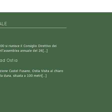
ALE
0 si riunisce il Consiglio Direttivo dei
 dell’assemblea annuale del 26[…]
ad Ostia
one Castel Fusano, Ostia Visita al chiaro
lla duna, situata a 100 metri[…]