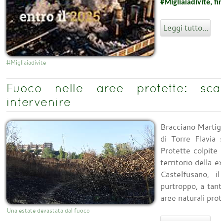
#Migliaiadivite, f
Leggi tutto...
#Migliaiadivite
Fuoco nelle aree protette: sc
intervenire
Bracciano Marti
di Torre Flavia
Protette colpite
territorio della 
Castelfusano, i
purtroppo, a tant
aree naturali pro
Una estate devastata dal fuoco