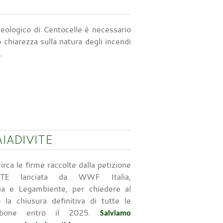
heologico di Centocelle è necessario
o chiarezza sulla natura degli incendi
i.
AIADIVITE
rca le firme raccolte dalla petizione
ITE lanciata da WWF Italia,
ia e Legambiente, per chiedere al
 la chiusura definitiva di tutte le
arbone entro il 2025.
Salviamo