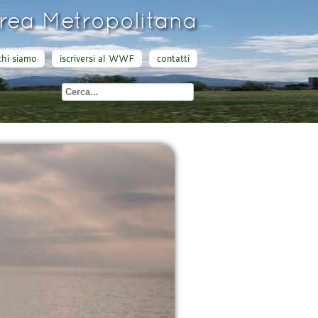
ea Metropolitana
chi siamo
iscriversi al WWF
contatti