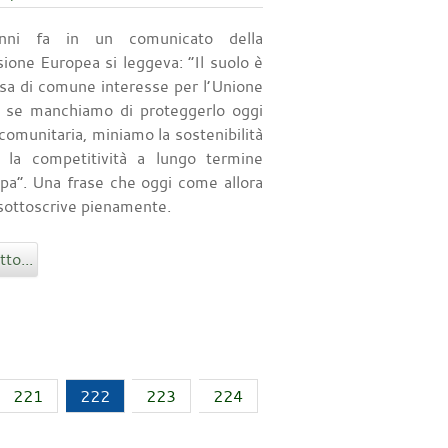
nni fa in un comunicato della
one Europea si leggeva: “Il suolo è
rsa di comune interesse per l’Unione
 se manchiamo di proteggerlo oggi
comunitaria, miniamo la sostenibilità
 la competitività a lungo termine
opa”. Una frase che oggi come allora
ottoscrive pienamente.
to...
221
222
223
224