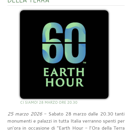
CI SIAMO! 28 MARZO ORE 20.30
25 marzo 2026
- Sabato 28 marzo dalle 20.30 tanti
monumenti e palazzi in tutta Italia verranno spenti per
un’ora in occasione di “Earth Hour - l’Ora della Terra