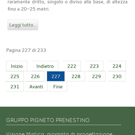
raramente dritto, singolo o diviso alla base, di altezza
fino a 20-25 metri.
Leggi tutto...
Pagina 227 di 233
Inizio
Indietro
222
223
224
225
226
227
228
229
230
231
Avanti
Fine
GRUPPO PIGNETO PRENESTINO
Visione Mistica, giornata di progettazione