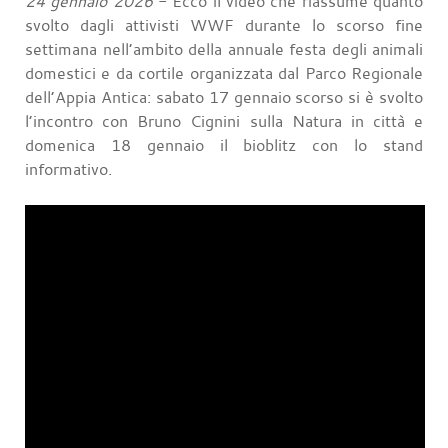
24 gennaio 2026
- Ecco il video che riassume quanto
svolto dagli attivisti WWF durante lo scorso fine
settimana nell’ambito della annuale festa degli animali
domestici e da cortile organizzata dal Parco Regionale
dell’Appia Antica: sabato 17 gennaio scorso si è svolto
l’incontro con Bruno Cignini sulla Natura in città e
domenica 18 gennaio il bioblitz con lo stand
informativo.