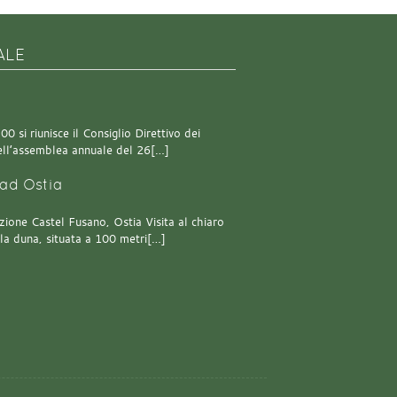
ALE
0 si riunisce il Consiglio Direttivo dei
 dell’assemblea annuale del 26[…]
ad Ostia
one Castel Fusano, Ostia Visita al chiaro
lla duna, situata a 100 metri[…]