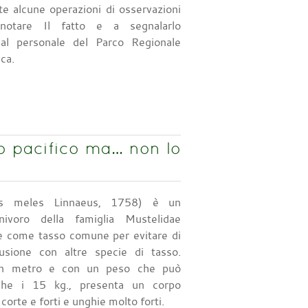
nte alcune operazioni di osservazioni
otare Il fatto e a segnalarlo
al personale del Parco Regionale
ca.
ro pacifico ma… non lo
es meles Linnaeus, 1758) è un
ivoro della famiglia Mustelidae
e come tasso comune per evitare di
usione con altre specie di tasso.
un metro e con un peso che può
che i 15 kg., presenta un corpo
orte e forti e unghie molto forti.