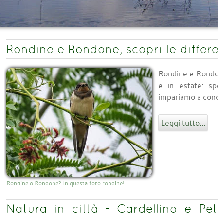
Rondine e Rondone, scopri le differ
Rondine e Rondon
e in estate: s
impariamo a conos
Leggi tutto...
Rondine o Rondone? In questa foto rondine!
Natura in città - Cardellino e Pet