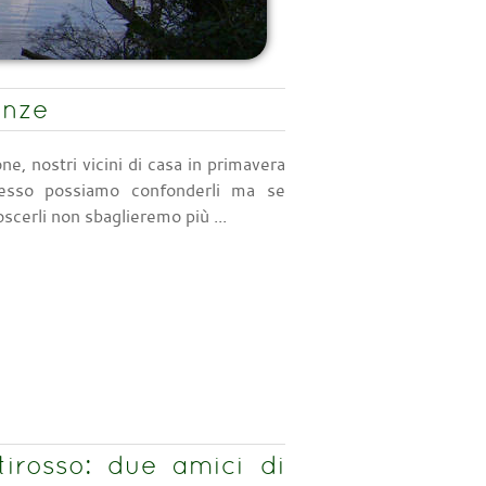
enze
e, nostri vicini di casa in primavera
pesso possiamo confonderli ma se
cerli non sbaglieremo più ...
tirosso: due amici di