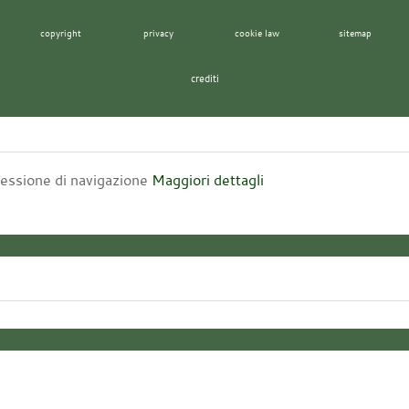
copyright
privacy
cookie law
sitemap
crediti
 sessione di navigazione
Maggiori dettagli