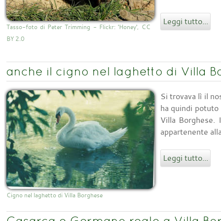
Leggi tutto...
Tasso-foto di Peter Trimming - Flickr: 'Honey', CC
BY 2.0
anche il cigno nel laghetto di Villa 
Si trovava lì il 
ha quindi potuto
Villa Borghese. 
appartenente alla
Leggi tutto...
Cigno nel laghetto di Villa Borghese
Casarca e Germano reale a Villa Bo