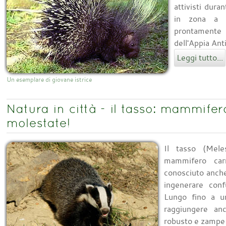
attivisti dura
in zona a n
prontamente 
dell'Appia Anti
Leggi tutto...
Un esemplare di giovane istrice
Natura in città - il tasso: mammife
molestate!
Il tasso (Mel
mammifero carn
conosciuto anch
ingenerare conf
Lungo fino a 
raggiungere an
robusto e zampe c