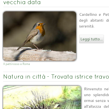
vecchia data
Cardellino e Pe
degli abitanti 
serenità.
Leggi tutto...
Il pettirosso a Roma
Natura in città - Trovata istrice trav
Rinvenuto ne
uno splendid
ormai senza v
all'altezza d