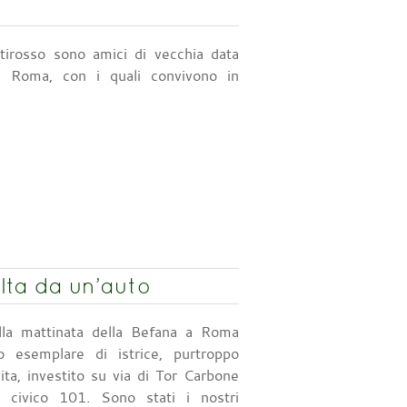
ttirosso sono amici di vecchia data
di Roma, con i quali convivono in
olta da un’auto
lla mattinata della Befana a Roma
o esemplare di istrice, purtroppo
ita, investito su via di Tor Carbone
el civico 101. Sono stati i nostri