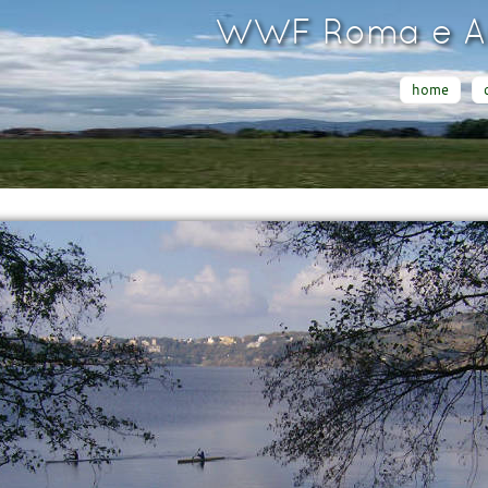
WWF Roma e Ar
home