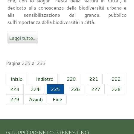
che, con lo slogan “Festa della Natura in Città”, è
dedicato alla conoscenza della biodiversità urbana e
alla sensibilizzazione del grande pubblico
sull’importanza della biodiversità in città.
Leggi tutto...
Pagina 225 di 233
Inizio
Indietro
220
221
222
223
224
225
226
227
228
229
Avanti
Fine
GRUPPO PIGNETO PRENESTINO