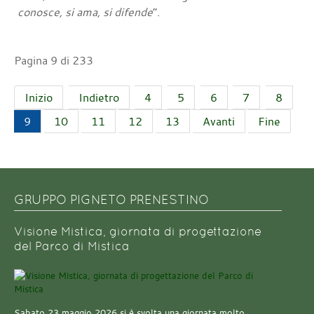
conosce, si ama, si difende
”.
Pagina 9 di 233
Inizio
Indietro
4
5
6
7
8
9
10
11
12
13
Avanti
Fine
GRUPPO PIGNETO PRENESTINO
Visione Mistica, giornata di progettazione
del Parco di Mistica
Sabato 23 maggio 2026 si è svolta una giornata molto