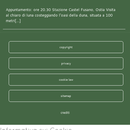
Appuntamento: ore 20.30 Stazione Castel Fusano, Ostia Visita
al chiaro di luna costeggiando l’oasi della duna, situata a 100
metri[…]
copyright
privacy
cookie law
sitemap
crediti
Informativa sui Cookie