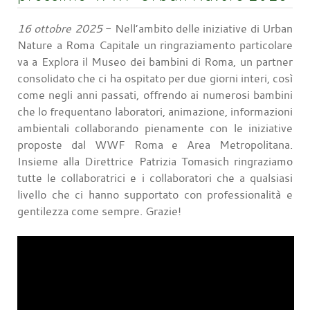
16 ottobre 2025
- Nell’ambito delle iniziative di Urban
Nature a Roma Capitale un ringraziamento particolare
va a Explora il Museo dei bambini di Roma, un partner
consolidato che ci ha ospitato per due giorni interi, così
come negli anni passati, offrendo ai numerosi bambini
che lo frequentano laboratori, animazione, informazioni
ambientali collaborando pienamente con le iniziative
proposte dal WWF Roma e Area Metropolitana.
Insieme alla Direttrice Patrizia Tomasich ringraziamo
tutte le collaboratrici e i collaboratori che a qualsiasi
livello che ci hanno supportato con professionalità e
gentilezza come sempre. Grazie!