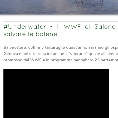
#Underwater - Il WWF al Salone
salvare le balene
Balenottere, delfini e tartarughe quest’anno saranno gli osp
Genova e potrete riuscire anche a “sfiorarle” grazie all’e
promosso dal WWF e in programma per sabato 23 settemb