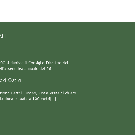
ALE
0 si riunisce il Consiglio Direttivo dei
 dell’assemblea annuale del 26[…]
ad Ostia
one Castel Fusano, Ostia Visita al chiaro
lla duna, situata a 100 metri[…]