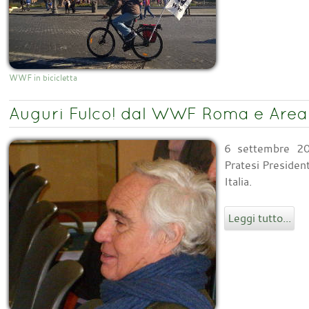
WWF in bicicletta
Auguri Fulco! dal WWF Roma e Area
6 settembre 20
Pratesi Preside
Italia.
Leggi tutto...