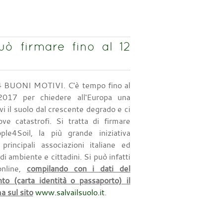
ò firmare fino al 12
 BUONI MOTIVI. C'è tempo fino al
017 per chiedere all'Europa una
i il suolo dal crescente degrado e ci
ve catastrofi. Si tratta di firmare
ople4Soil, la più grande iniziativa
principali associazioni italiane ed
di ambiente e cittadini. Si può infatti
online,
compilando con i dati del
to (carta identità o passaporto) il
a sul sito
www.salvailsuolo.it
.