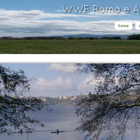
WWF Roma e Ar
home