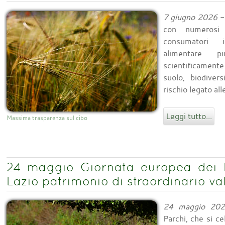
7 giugno 2026
-
con numerosi 
consumatori in
alimentare pi
scientificamente
suolo, biodivers
rischio legato all
Leggi tutto...
Massima trasparenza sul cibo
24 maggio Giornata europea dei 
Lazio patrimonio di straordinario va
24 maggio 20
Parchi, che si 