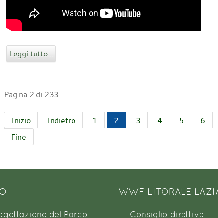
Leggi tutto...
Pagina 2 di 233
Inizio
Indietro
1
2
3
4
5
6
Fine
NO
WWF LITORALE LAZI
rogettazione del Parco
Consiglio direttivo