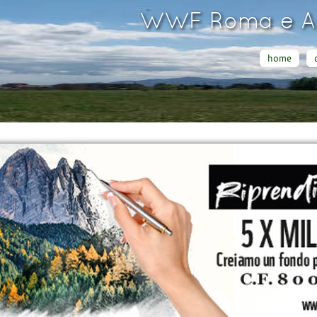
WWF Roma e Ar
home