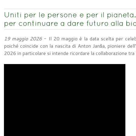
Uniti per le persone e per il pianet
per continuare a dare futuro alla bi
19 maggio 2026
- Il 20 maggio è la data scelta per celeb
poiché coincide con la nascita di Anton Janša, pioniere del
2026 in particolare si intende ricordare la collaborazione tr