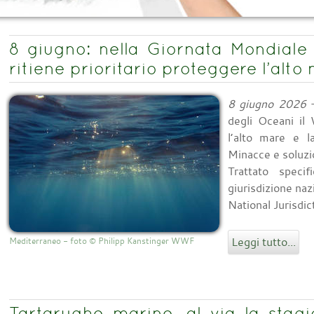
8 giugno: nella Giornata Mondiale
ritiene prioritario proteggere l’alto
8 giugno 2026
-
degli Oceani il
l’alto mare e l
Minacce e soluzio
Trattato speci
giurisdizione na
National Jurisdict
Leggi tutto...
Mediterraneo - foto © Philipp Kanstinger WWF
Tartarughe marine, al via la stagi