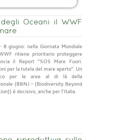
 degli Oceani il WWF
 mare
 8 giugno: nella Giornata Mondiale
 WWF ritiene prioritario proteggere
ancia il Report “SOS Mare Fuori.
ni per la tutela del mare aperto”. Un
fico per le aree al di là della
zionale (BBNJ - (Biodiversity Beyond
ion)) è decisivo, anche per l’Italia.
one riproduttiva sulle